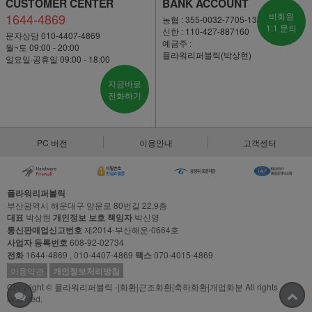
CUSTOMER CENTER
BANK ACCOUNT
1644-4869
비회원
농협 : 355-0032-7705-13
1:1 문의
신한 : 110-427-887160
문자상담 010-4407-4869
예금주 :
월~토 09:00 - 20:00
플라워리퍼블릭(박상현)
일요일·공휴일 09:00 - 18:00
지금바로
전화하기
PC 버전
이용안내
고객센터
플라워리퍼블릭
부산광역시 해운대구 양운로 80번길 22,9층
대표
박상현
개인정보 보호 책임자
박신영
통신판매업신고번호
제2014-부산해운-0664호
사업자 등록번호
608-92-02734
전화
1644-4869 , 010-4407-4869
팩스
070-4015-4869
이용약관
개인정보처리방침
Copyright © 플라워리퍼블릭 -|화환|근조화환|축하화환|개업화분 All rights
reserved.