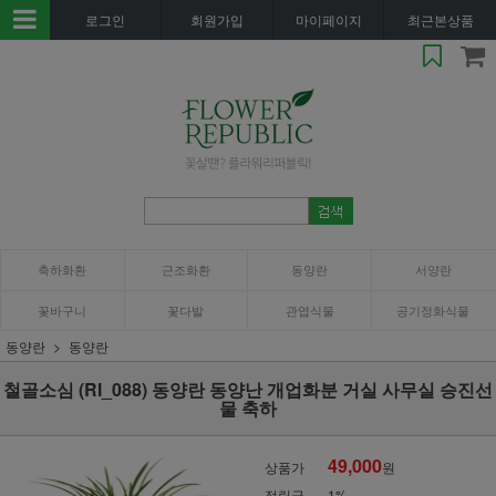
로그인
회원가입
마이페이지
최근본상품
축하화환
근조화환
동양란
서양란
꽃바구니
꽃다발
관엽식물
공기정화식물
동양란
동양란
철골소심 (RI_088) 동양란 동양난 개업화분 거실 사무실 승진선
물 축하
49,000
상품가
원
적립금
1%