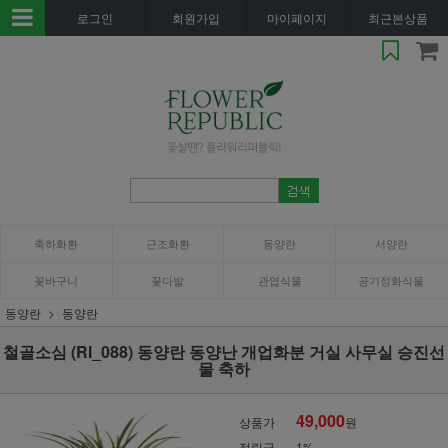
로그인
회원가입
마이페이지
최근본상품
축하화환
근조화환
동양란
서양란
꽃바구니
꽃다발
관엽식물
공기정화식물
동양란
동양란
철골소심 (RI_088) 동양란 동양난 개업화분 거실 사무실 승진선
물 축하
49,000
상품가
원
적립금
1%