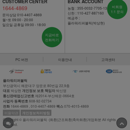
CUSTOMER CENTER
BANK ACCOUNT
1644-4869
비회원
농협 : 355-0032-7705-13
1:1 문의
신한 : 110-427-887160
문자상담 010-4407-4869
예금주 :
월~토 09:00 - 20:00
플라워리퍼블릭(박상현)
일요일·공휴일 09:00 - 18:00
지금바로
전화하기
PC 버전
이용안내
고객센터
플라워리퍼블릭
부산광역시 해운대구 양운로 80번길 22,9층
대표
박상현
개인정보 보호 책임자
박신영
통신판매업신고번호
제2014-부산해운-0664호
사업자 등록번호
608-92-02734
전화
1644-4869 , 010-4407-4869
팩스
070-4015-4869
이용약관
개인정보처리방침
Copyright © 플라워리퍼블릭 -|화환|근조화환|축하화환|개업화분 All rights
reserved.