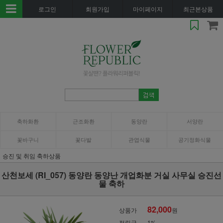
로그인
회원가입
마이페이지
최근본상품
축하화환
근조화환
동양란
서양란
꽃바구니
꽃다발
관엽식물
공기정화식물
승진 및 취임 축하상품
산천보세 (RI_057) 동양란 동양난 개업화분 거실 사무실 승진선
물 축하
82,000
상품가
원
적립금
1%