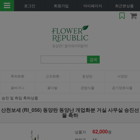
로그인
회원가입
마이페이지
최근본상품
축하화환
근조화환
동양란
서양란
꽃바구니
꽃다발
관엽식물
공기정화식물
승진 및 취임 축하상품
산천보세 (RI_056) 동양란 동양난 개업화분 거실 사무실 승진선
물 축하
62,000
상품가
원
적립금
1%