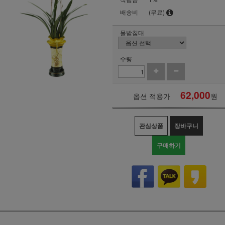
배송비
(무료)
물받침대
수량
62,000
옵션 적용가
원
관심상품
장바구니
구매하기