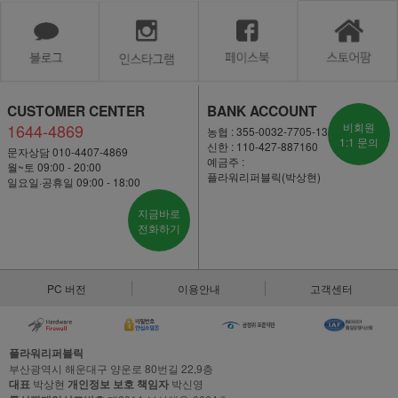
CUSTOMER CENTER
BANK ACCOUNT
1644-4869
비회원
농협 : 355-0032-7705-13
1:1 문의
신한 : 110-427-887160
문자상담 010-4407-4869
예금주 :
월~토 09:00 - 20:00
플라워리퍼블릭(박상현)
일요일·공휴일 09:00 - 18:00
지금바로
전화하기
PC 버전
이용안내
고객센터
플라워리퍼블릭
부산광역시 해운대구 양운로 80번길 22,9층
대표
박상현
개인정보 보호 책임자
박신영