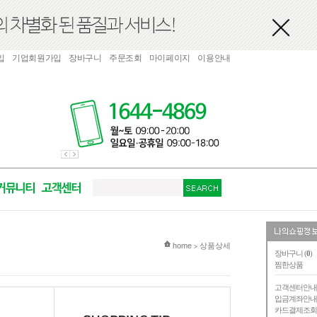
입
기업회원가입
장바구니
주문조회
마이페이지
이용안내
현재 위치
home
상품상세
>
장바구니 (
0
)
찜한상품
고객센터안
입금계좌안
카드결제조