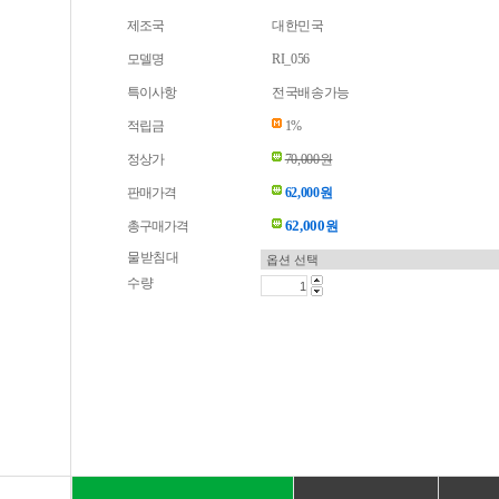
제조국
대한민국
모델명
RI_056
특이사항
전국배송가능
적립금
1%
정상가
70,000원
판매가격
62,000원
62,000
총구매가격
원
물받침대
수량