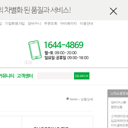
입
기업회원가입
장바구니
주문조회
마이페이지
이용안내
현재 위치
home
상품상세
>
장바구니 (
0
)
찜한상품
고객센터안
입금계좌안
카드결제조