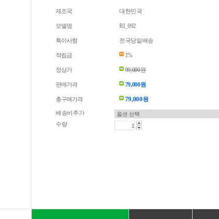
제조국
대한민국
모델명
RI_092
특이사항
전국당일배송
적립금
1%
정상가
99,000원
판매가격
79,000원
79,000
총구매가격
원
배송비추가
수량