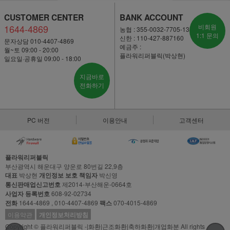
CUSTOMER CENTER
BANK ACCOUNT
1644-4869
비회원
농협 : 355-0032-7705-13
1:1 문의
신한 : 110-427-887160
문자상담 010-4407-4869
예금주 :
월~토 09:00 - 20:00
플라워리퍼블릭(박상현)
일요일·공휴일 09:00 - 18:00
지금바로
전화하기
PC 버전
이용안내
고객센터
플라워리퍼블릭
부산광역시 해운대구 양운로 80번길 22,9층
대표
박상현
개인정보 보호 책임자
박신영
통신판매업신고번호
제2014-부산해운-0664호
사업자 등록번호
608-92-02734
전화
1644-4869 , 010-4407-4869
팩스
070-4015-4869
이용약관
개인정보처리방침
Copyright © 플라워리퍼블릭 -|화환|근조화환|축하화환|개업화분 All rights