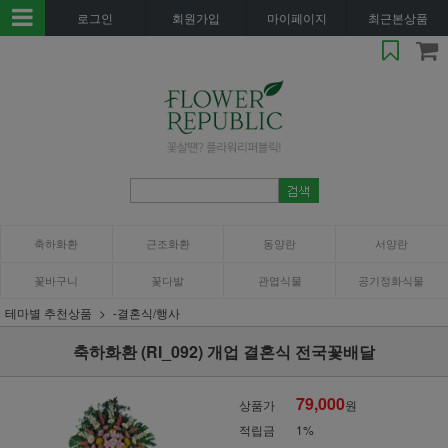
로그인
회원가입
마이페이지
최근본상품
축하화환
근조화환
동양란
서양란
꽃바구니
꽃다발
관엽식물
공기정화식물
테마별 추천상품
-결혼식/행사
축하화환 (RI_092) 개업 결혼식 전국꽃배달
79,000
상품가
원
적립금
1%