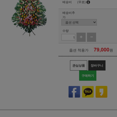
배송비
(무료)
배송비추
가
수량
79,000
옵션 적용가
원
관심상품
장바구니
구매하기