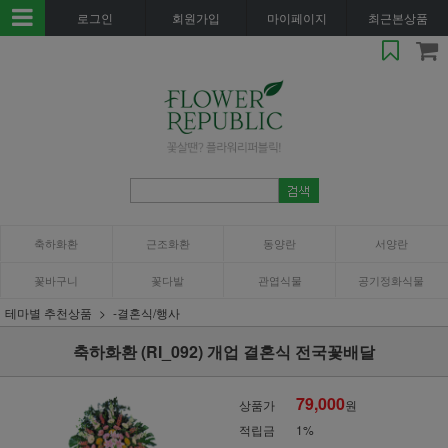
로그인
회원가입
마이페이지
최근본상품
축하화환
근조화환
동양란
서양란
꽃바구니
꽃다발
관엽식물
공기정화식물
테마별 추천상품
-결혼식/행사
축하화환 (RI_092) 개업 결혼식 전국꽃배달
79,000
상품가
원
적립금
1%