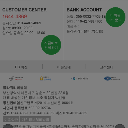
CUSTOMER CENTER
BANK ACCOUNT
1644-4869
비회원
농협 : 355-0032-7705-13
1:1 문의
신한 : 110-427-887160
문자상담 010-4407-4869
예금주 :
월~토 09:00 - 20:00
플라워리퍼블릭(박상현)
일요일·공휴일 09:00 - 18:00
지금바로
전화하기
PC 버전
이용안내
고객센터
플라워리퍼블릭
부산광역시 해운대구 양운로 80번길 22,9층
대표
박상현
개인정보 보호 책임자
박신영
통신판매업신고번호
제2014-부산해운-0664호
사업자 등록번호
608-92-02734
전화
1644-4869 , 010-4407-4869
팩스
070-4015-4869
이용약관
개인정보처리방침
Copyright © 플라워리퍼블릭 -|화환|근조화환|축하화환|개업화분 All rights