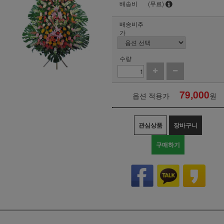
배송비
(무료)
배송비추
가
수량
79,000
옵션 적용가
원
관심상품
장바구니
구매하기