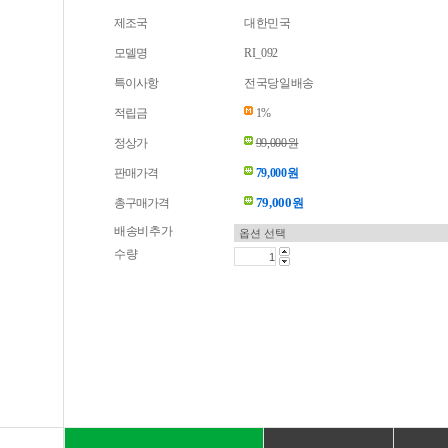
제조국
대한민국
모델명
RI_092
특이사항
전국당일배송
적립금
1%
정상가
99,000원
판매가격
79,000원
79,000
총구매가격
원
배송비추가
수량