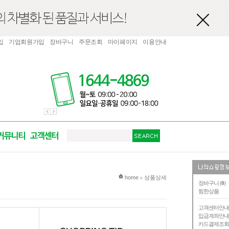
입
기업회원가입
장바구니
주문조회
마이페이지
이용안내
현재 위치
home
상품상세
>
장바구니 (
0
)
찜한상품
고객센터안
입금계좌안
카드결제조