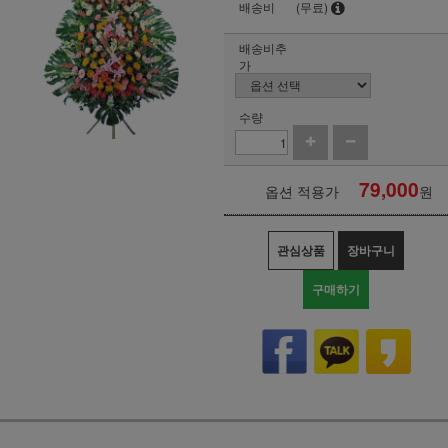
배송비
(무료)
배송비추
가
수량
79,000
옵션 적용가
원
관심상품
장바구니
구매하기