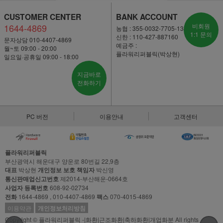
CUSTOMER CENTER
BANK ACCOUNT
1644-4869
비회원
농협 : 355-0032-7705-13
1:1 문의
신한 : 110-427-887160
문자상담 010-4407-4869
예금주 :
월~토 09:00 - 20:00
플라워리퍼블릭(박상현)
일요일·공휴일 09:00 - 18:00
지금바로
전화하기
PC 버전
이용안내
고객센터
플라워리퍼블릭
부산광역시 해운대구 양운로 80번길 22,9층
대표
박상현
개인정보 보호 책임자
박신영
통신판매업신고번호
제2014-부산해운-0664호
사업자 등록번호
608-92-02734
전화
1644-4869 , 010-4407-4869
팩스
070-4015-4869
이용약관
개인정보처리방침
Copyright © 플라워리퍼블릭 -|화환|근조화환|축하화환|개업화분 All rights