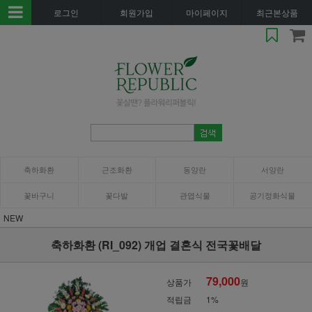
로그인
회원가입
마이페이지
최근본상품
축하화환
근조화환
동양란
서양란
꽃바구니
꽃다발
관엽식물
공기정화식물
NEW
축하화환 (RI_092) 개업 결혼식 전국꽃배달
79,000
상품가
원
적립금
1%