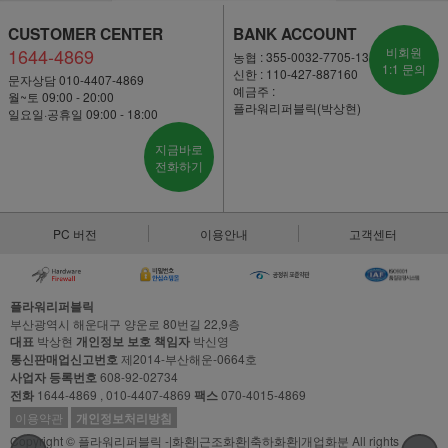
CUSTOMER CENTER
BANK ACCOUNT
1644-4869
비회원
농협 : 355-0032-7705-13
1:1 문의
신한 : 110-427-887160
문자상담 010-4407-4869
예금주 :
월~토 09:00 - 20:00
플라워리퍼블릭(박상현)
일요일·공휴일 09:00 - 18:00
지금바로
전화하기
PC 버전
이용안내
고객센터
플라워리퍼블릭
부산광역시 해운대구 양운로 80번길 22,9층
대표
박상현
개인정보 보호 책임자
박신영
통신판매업신고번호
제2014-부산해운-0664호
사업자 등록번호
608-92-02734
전화
1644-4869 , 010-4407-4869
팩스
070-4015-4869
이용약관
개인정보처리방침
Copyright © 플라워리퍼블릭 -|화환|근조화환|축하화환|개업화분 All rights