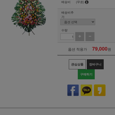
배송비
(무료)
배송비추
가
수량
79,000
옵션 적용가
원
관심상품
장바구니
구매하기