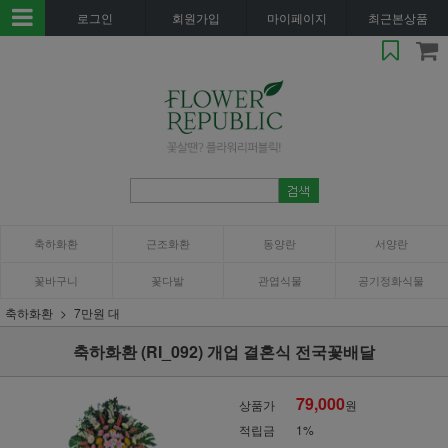
로그인
회원가입
마이페이지
최근본상품
축하화환
근조화환
동양란
서양란
꽃바구니
꽃다발
관엽식물
공기정화식물
축하화환
7만원 대
축하화환 (RI_092) 개업 결혼식 전국꽃배달
79,000
상품가
원
적립금
1%