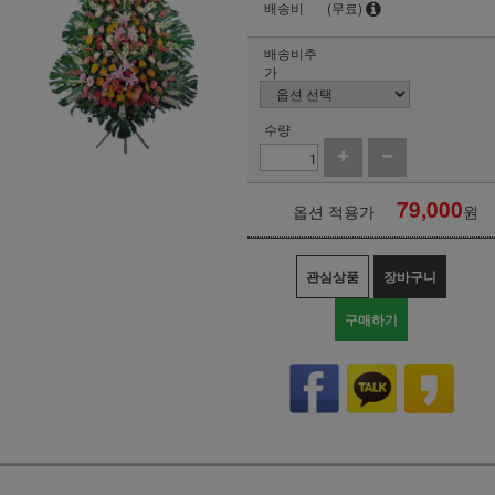
배송비
(무료)
배송비추
가
수량
79,000
옵션 적용가
원
관심상품
장바구니
구매하기