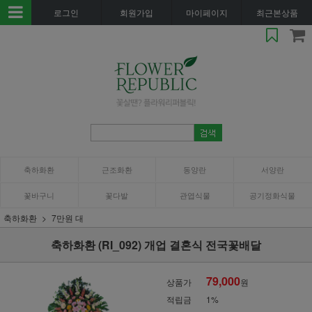
로그인
회원가입
마이페이지
최근본상품
축하화환
근조화환
동양란
서양란
꽃바구니
꽃다발
관엽식물
공기정화식물
축하화환
7만원 대
축하화환 (RI_092) 개업 결혼식 전국꽃배달
79,000
상품가
원
적립금
1%