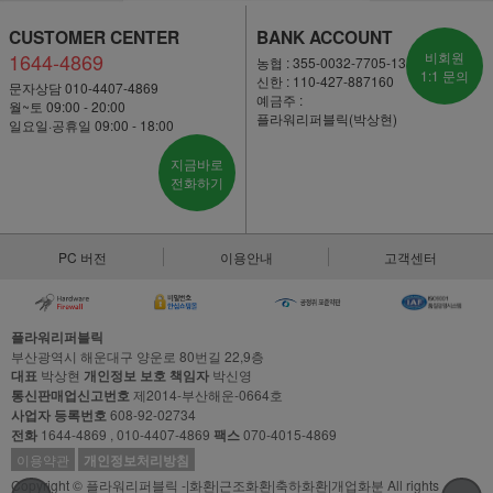
CUSTOMER CENTER
BANK ACCOUNT
1644-4869
비회원
농협 : 355-0032-7705-13
1:1 문의
신한 : 110-427-887160
문자상담 010-4407-4869
예금주 :
월~토 09:00 - 20:00
플라워리퍼블릭(박상현)
일요일·공휴일 09:00 - 18:00
지금바로
전화하기
PC 버전
이용안내
고객센터
플라워리퍼블릭
부산광역시 해운대구 양운로 80번길 22,9층
대표
박상현
개인정보 보호 책임자
박신영
통신판매업신고번호
제2014-부산해운-0664호
사업자 등록번호
608-92-02734
전화
1644-4869 , 010-4407-4869
팩스
070-4015-4869
이용약관
개인정보처리방침
Copyright © 플라워리퍼블릭 -|화환|근조화환|축하화환|개업화분 All rights