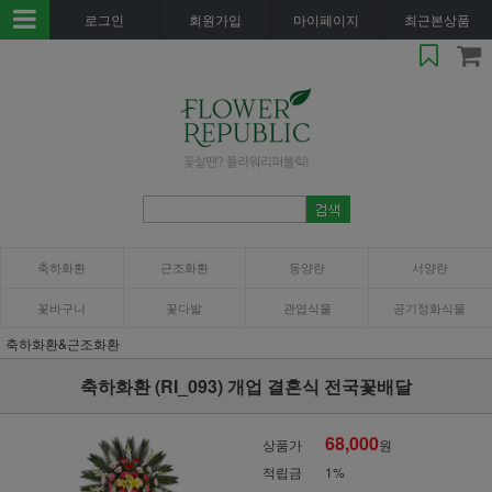
로그인
회원가입
마이페이지
최근본상품
축하화환
근조화환
동양란
서양란
꽃바구니
꽃다발
관엽식물
공기정화식물
축하화환&근조화환
축하화환 (RI_093) 개업 결혼식 전국꽃배달
68,000
상품가
원
적립금
1%