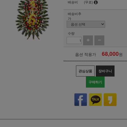
배송비
(무료)
배송비추
가
수량
68,000
옵션 적용가
원
관심상품
장바구니
구매하기