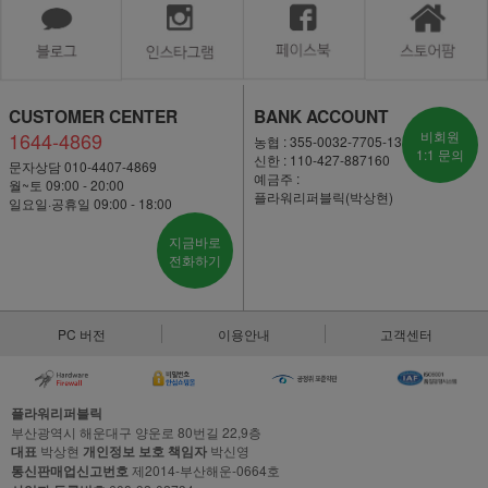
CUSTOMER CENTER
BANK ACCOUNT
1644-4869
비회원
농협 : 355-0032-7705-13
1:1 문의
신한 : 110-427-887160
문자상담 010-4407-4869
예금주 :
월~토 09:00 - 20:00
플라워리퍼블릭(박상현)
일요일·공휴일 09:00 - 18:00
지금바로
전화하기
PC 버전
이용안내
고객센터
플라워리퍼블릭
부산광역시 해운대구 양운로 80번길 22,9층
대표
박상현
개인정보 보호 책임자
박신영
통신판매업신고번호
제2014-부산해운-0664호