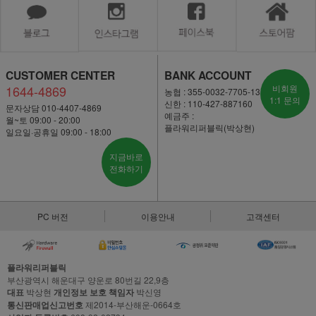
CUSTOMER CENTER
BANK ACCOUNT
1644-4869
비회원
농협 : 355-0032-7705-13
1:1 문의
신한 : 110-427-887160
문자상담 010-4407-4869
예금주 :
월~토 09:00 - 20:00
플라워리퍼블릭(박상현)
일요일·공휴일 09:00 - 18:00
지금바로
전화하기
PC 버전
이용안내
고객센터
플라워리퍼블릭
부산광역시 해운대구 양운로 80번길 22,9층
대표
박상현
개인정보 보호 책임자
박신영
통신판매업신고번호
제2014-부산해운-0664호