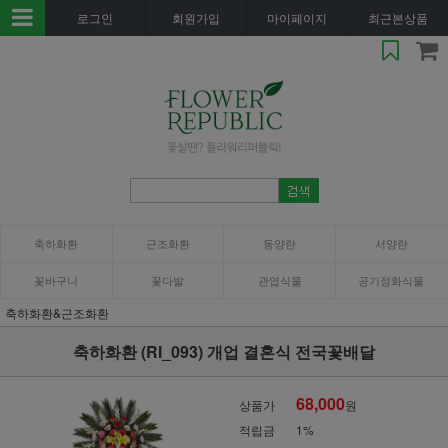
로그인
회원가입
마이페이지
최근본상품
축하화환
근조화환
동양란
서양란
꽃바구니
꽃다발
관엽식물
공기정화식물
축하화환&근조화환
축하화환 (RI_093) 개업 결혼식 전국꽃배달
68,000
상품가
원
적립금
1%