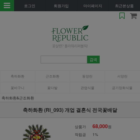
로그인
회원가입
마이페이지
최근본상품
축하화환
근조화환
동양란
서양란
꽃바구니
꽃다발
관엽식물
공기정화식물
축하화환&근조화환
축하화환 (RI_093) 개업 결혼식 전국꽃배달
68,000
상품가
원
적립금
1%