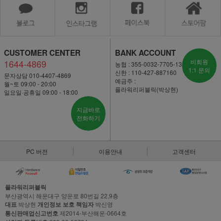
CUSTOMER CENTER
BANK ACCOUNT
1644-4869
비회원
농협 : 355-0032-7705-13
1:1 문의
신한 : 110-427-887160
문자상담 010-4407-4869
예금주 :
월~토 09:00 - 20:00
플라워리퍼블릭(박상현)
일요일·공휴일 09:00 - 18:00
지금바로
전화하기
PC 버전
이용안내
고객센터
플라워리퍼블릭
부산광역시 해운대구 양운로 80번길 22,9층
대표
박상현
개인정보 보호 책임자
박신영
통신판매업신고번호
제2014-부산해운-0664호