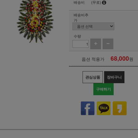
배송비
(무료)
배송비추
가
수량
68,000
옵션 적용가
원
관심상품
장바구니
구매하기