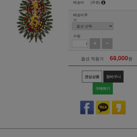
배송비
(무료)
배송비추
가
수량
68,000
옵션 적용가
원
관심상품
장바구니
구매하기