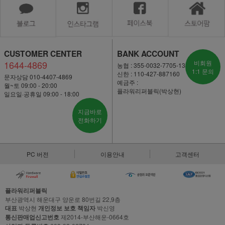
CUSTOMER CENTER
BANK ACCOUNT
1644-4869
비회원
농협 : 355-0032-7705-13
1:1 문의
신한 : 110-427-887160
문자상담 010-4407-4869
예금주 :
월~토 09:00 - 20:00
플라워리퍼블릭(박상현)
일요일·공휴일 09:00 - 18:00
지금바로
전화하기
PC 버전
이용안내
고객센터
플라워리퍼블릭
부산광역시 해운대구 양운로 80번길 22,9층
대표
박상현
개인정보 보호 책임자
박신영
통신판매업신고번호
제2014-부산해운-0664호