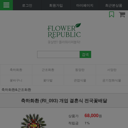
로그인
회원가입
마이페이지
최근본상품
축하화환
근조화환
동양란
서양란
꽃바구니
꽃다발
관엽식물
공기정화식물
축하화환&근조화환
축하화환 (RI_093) 개업 결혼식 전국꽃배달
68,000
상품가
원
적립금
1%