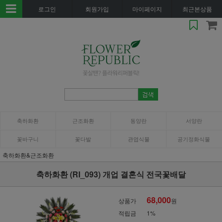
로그인
회원가입
마이페이지
최근본상품
축하화환
근조화환
동양란
서양란
꽃바구니
꽃다발
관엽식물
공기정화식물
축하화환&근조화환
축하화환 (RI_093) 개업 결혼식 전국꽃배달
68,000
상품가
원
적립금
1%