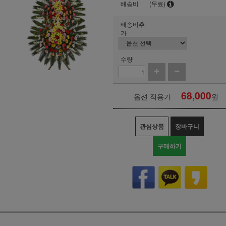
배송비
(무료)
배송비추
가
수량
68,000
옵션 적용가
원
관심상품
장바구니
구매하기