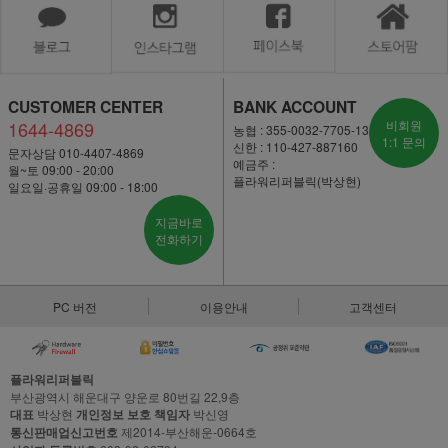
CUSTOMER CENTER
BANK ACCOUNT
1644-4869
비회원
농협 : 355-0032-7705-13
1:1 문의
신한 : 110-427-887160
문자상담 010-4407-4869
예금주 :
월~토 09:00 - 20:00
플라워리퍼블릭(박상현)
일요일·공휴일 09:00 - 18:00
지금바로
전화하기
PC 버전
이용안내
고객센터
플라워리퍼블릭
부산광역시 해운대구 양운로 80번길 22,9층
대표
박상현
개인정보 보호 책임자
박신영
통신판매업신고번호
제2014-부산해운-0664호