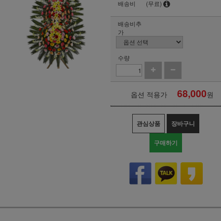
배송비
(무료)
배송비추
가
수량
68,000
옵션 적용가
원
관심상품
장바구니
구매하기