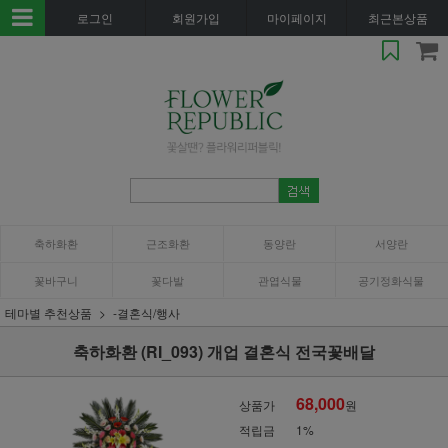
로그인
회원가입
마이페이지
최근본상품
축하화환
근조화환
동양란
서양란
꽃바구니
꽃다발
관엽식물
공기정화식물
테마별 추천상품
-결혼식/행사
축하화환 (RI_093) 개업 결혼식 전국꽃배달
68,000
상품가
원
적립금
1%