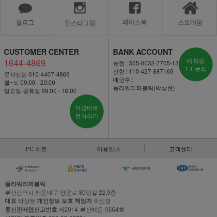
CUSTOMER CENTER
BANK ACCOUNT
1644-4869
비회원
농협 : 355-0032-7705-13
1:1 문의
신한 : 110-427-887160
문자상담 010-4407-4869
예금주 :
월~토 09:00 - 20:00
플라워리퍼블릭(박상현)
일요일·공휴일 09:00 - 18:00
지금바로
전화하기
PC 버전
이용안내
고객센터
플라워리퍼블릭
부산광역시 해운대구 양운로 80번길 22,9층
대표
박상현
개인정보 보호 책임자
박신영
통신판매업신고번호
제2014-부산해운-0664호