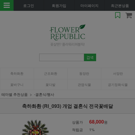
로그인
회원가입
마이페이지
최근본상품
축하화환
근조화환
동양란
서양란
꽃바구니
꽃다발
관엽식물
공기정화식물
테마별 추천상품
-결혼식/행사
축하화환 (RI_093) 개업 결혼식 전국꽃배달
68,000
상품가
원
적립금
1%