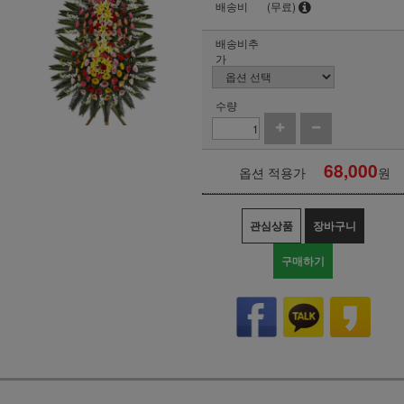
배송비
(무료)
배송비추
가
수량
68,000
옵션 적용가
원
관심상품
장바구니
구매하기