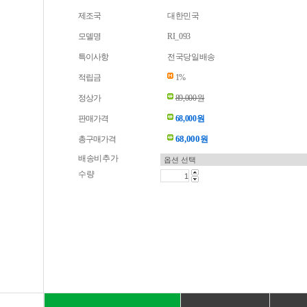
제조국
대한민국
모델명
RI_093
특이사항
전국당일배송
적립금
1%
정상가
89,000원
판매가격
68,000원
68,000
총구매가격
원
배송비추가
수량