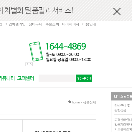
입
기업회원가입
장바구니
주문조회
마이페이지
이용안내
현재 위치
home
상품상세
>
장바구니 (
0
)
찜한상품
고객센터안
입금계좌안
카드결제조