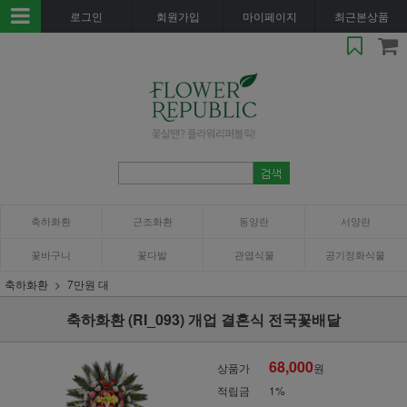
로그인
회원가입
마이페이지
최근본상품
축하화환
근조화환
동양란
서양란
꽃바구니
꽃다발
관엽식물
공기정화식물
축하화환
7만원 대
축하화환 (RI_093) 개업 결혼식 전국꽃배달
68,000
상품가
원
적립금
1%