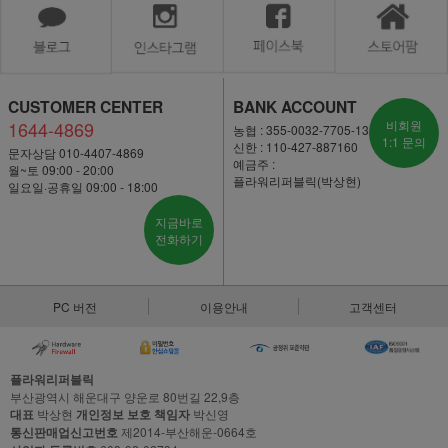
CUSTOMER CENTER
BANK ACCOUNT
1644-4869
비회원
농협 : 355-0032-7705-13
1:1 문의
신한 : 110-427-887160
문자상담 010-4407-4869
예금주 :
월~토 09:00 - 20:00
플라워리퍼블릭(박상현)
일요일·공휴일 09:00 - 18:00
지금바로
전화하기
PC 버전
이용안내
고객센터
플라워리퍼블릭
부산광역시 해운대구 양운로 80번길 22,9층
대표
박상현
개인정보 보호 책임자
박신영
통신판매업신고번호
제2014-부산해운-0664호