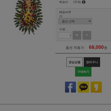
배송비
(무료)
배송비추
가
수량
68,000
옵션 적용가
원
관심상품
장바구니
구매하기