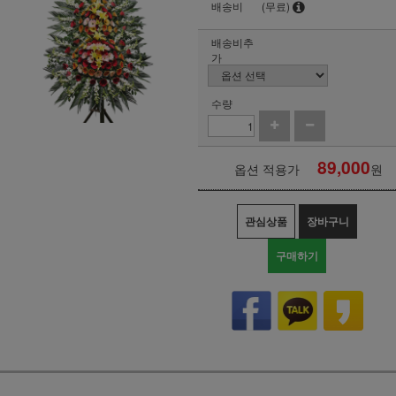
배송비
(무료)
배송비추
가
수량
89,000
옵션 적용가
원
관심상품
장바구니
구매하기