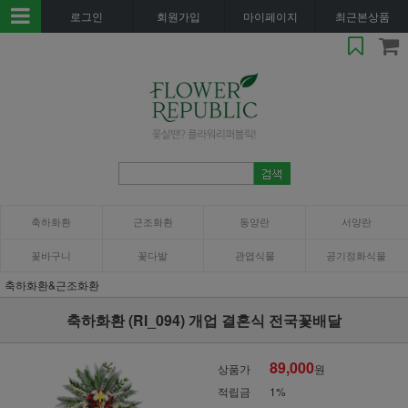
로그인
회원가입
마이페이지
최근본상품
축하화환
근조화환
동양란
서양란
꽃바구니
꽃다발
관엽식물
공기정화식물
축하화환&근조화환
축하화환 (RI_094) 개업 결혼식 전국꽃배달
89,000
상품가
원
적립금
1%