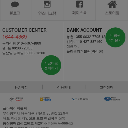
CUSTOMER CENTER
BANK ACCOUNT
1644-4869
비회원
농협 : 355-0032-7705-13
1:1 문의
신한 : 110-427-887160
문자상담 010-4407-4869
예금주 :
월~토 09:00 - 20:00
플라워리퍼블릭(박상현)
일요일·공휴일 09:00 - 18:00
지금바로
전화하기
PC 버전
이용안내
고객센터
플라워리퍼블릭
부산광역시 해운대구 양운로 80번길 22,9층
대표
박상현
개인정보 보호 책임자
박신영
통신판매업신고번호
제2014-부산해운-0664호