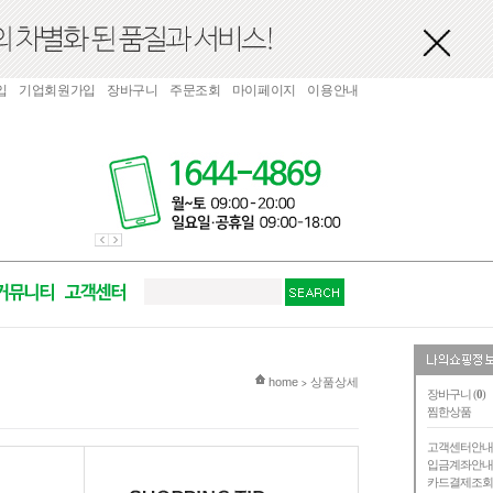
입
기업회원가입
장바구니
주문조회
마이페이지
이용안내
현재 위치
home
상품상세
>
장바구니 (
0
)
찜한상품
고객센터안
입금계좌안
카드결제조