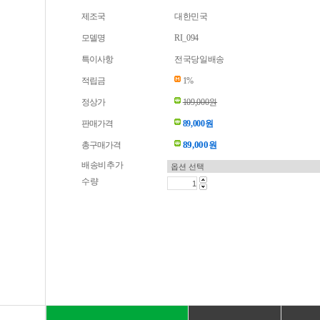
제조국
대한민국
모델명
RI_094
특이사항
전국당일배송
적립금
1%
정상가
109,000원
판매가격
89,000원
89,000
총구매가격
원
배송비추가
수량