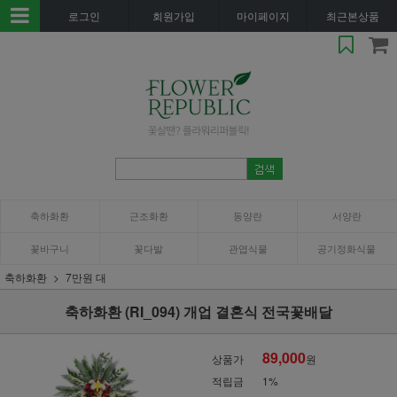
로그인
회원가입
마이페이지
최근본상품
축하화환
근조화환
동양란
서양란
꽃바구니
꽃다발
관엽식물
공기정화식물
축하화환
7만원 대
축하화환 (RI_094) 개업 결혼식 전국꽃배달
89,000
상품가
원
적립금
1%