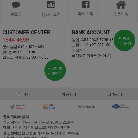
CUSTOMER CENTER
BANK ACCOUNT
1644-4869
비회원
농협 : 355-0032-7705-13
1:1 문의
신한 : 110-427-887160
문자상담 010-4407-4869
예금주 :
월~토 09:00 - 20:00
플라워리퍼블릭(박상현)
일요일·공휴일 09:00 - 18:00
지금바로
전화하기
PC 버전
이용안내
고객센터
플라워리퍼블릭
부산광역시 해운대구 양운로 80번길 22,9층
대표
박상현
개인정보 보호 책임자
박신영
통신판매업신고번호
제2014-부산해운-0664호