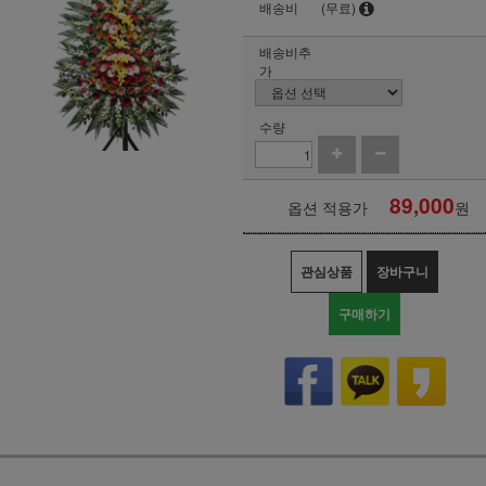
배송비
(무료)
배송비추
가
수량
89,000
옵션 적용가
원
관심상품
장바구니
구매하기