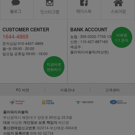
CUSTOMER CENTER
BANK ACCOUNT
1644-4869
비회원
농협 : 355-0032-7705-13
1:1 문의
신한 : 110-427-887160
문자상담 010-4407-4869
예금주 :
월~토 09:00 - 20:00
플라워리퍼블릭(박상현)
일요일·공휴일 09:00 - 18:00
지금바로
전화하기
PC 버전
이용안내
고객센터
플라워리퍼블릭
부산광역시 해운대구 양운로 80번길 22,9층
대표
박상현
개인정보 보호 책임자
박신영
통신판매업신고번호
제2014-부산해운-0664호
사업자 등록번호
608-92-02734