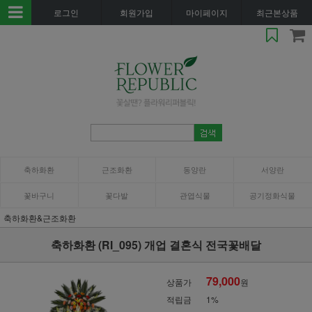
로그인
회원가입
마이페이지
최근본상품
축하화환
근조화환
동양란
서양란
꽃바구니
꽃다발
관엽식물
공기정화식물
축하화환&근조화환
축하화환 (RI_095) 개업 결혼식 전국꽃배달
79,000
상품가
원
적립금
1%