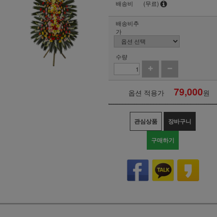
배송비
(무료)
배송비추
가
수량
79,000
옵션 적용가
원
관심상품
장바구니
구매하기