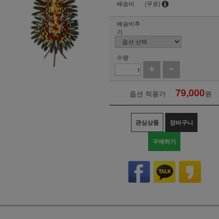
배송비
(무료)
배송비추
가
수량
79,000
옵션 적용가
원
관심상품
장바구니
구매하기