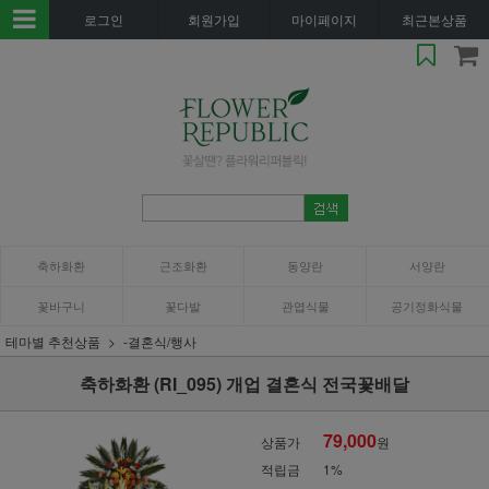
로그인
회원가입
마이페이지
최근본상품
축하화환
근조화환
동양란
서양란
꽃바구니
꽃다발
관엽식물
공기정화식물
테마별 추천상품
-결혼식/행사
축하화환 (RI_095) 개업 결혼식 전국꽃배달
79,000
상품가
원
적립금
1%