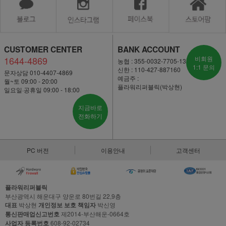
CUSTOMER CENTER
BANK ACCOUNT
1644-4869
비회원
농협 : 355-0032-7705-13
1:1 문의
신한 : 110-427-887160
문자상담 010-4407-4869
예금주 :
월~토 09:00 - 20:00
플라워리퍼블릭(박상현)
일요일·공휴일 09:00 - 18:00
지금바로
전화하기
PC 버전
이용안내
고객센터
플라워리퍼블릭
부산광역시 해운대구 양운로 80번길 22,9층
대표
박상현
개인정보 보호 책임자
박신영
통신판매업신고번호
제2014-부산해운-0664호
사업자 등록번호
608-92-02734