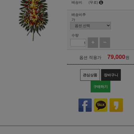
배송비
(무료)
배송비추
가
수량
79,000
옵션 적용가
원
관심상품
장바구니
구매하기