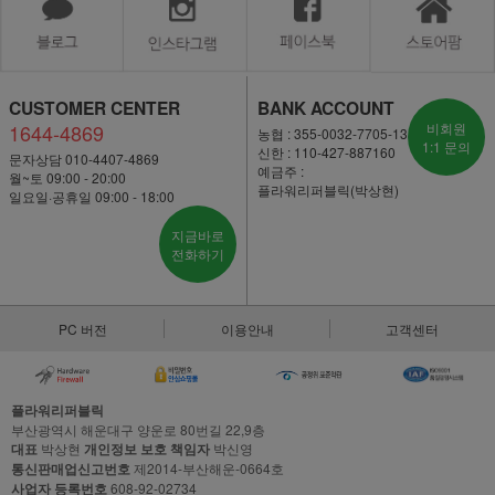
CUSTOMER CENTER
BANK ACCOUNT
1644-4869
비회원
농협 : 355-0032-7705-13
1:1 문의
신한 : 110-427-887160
문자상담 010-4407-4869
예금주 :
월~토 09:00 - 20:00
플라워리퍼블릭(박상현)
일요일·공휴일 09:00 - 18:00
지금바로
전화하기
PC 버전
이용안내
고객센터
플라워리퍼블릭
부산광역시 해운대구 양운로 80번길 22,9층
대표
박상현
개인정보 보호 책임자
박신영
통신판매업신고번호
제2014-부산해운-0664호
사업자 등록번호
608-92-02734