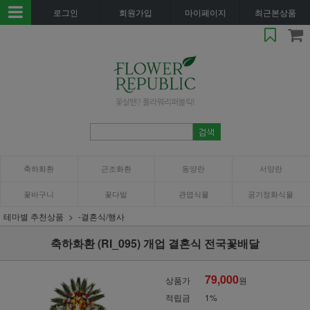
로그인
회원가입
마이페이지
최근본상품
축하화환
근조화환
동양란
서양란
꽃바구니
꽃다발
관엽식물
공기정화식물
테마별 추천상품
-결혼식/행사
축하화환 (RI_095) 개업 결혼식 전국꽃배달
79,000
상품가
원
적립금
1%