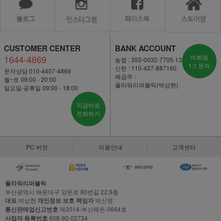
CUSTOMER CENTER
BANK ACCOUNT
1644-4869
비회원
농협 : 355-0032-7705-13
1:1 문의
신한 : 110-427-887160
문자상담 010-4407-4869
예금주 :
월~토 09:00 - 20:00
플라워리퍼블릭(박상현)
일요일·공휴일 09:00 - 18:00
지금바로
전화하기
PC 버전
이용안내
고객센터
플라워리퍼블릭
부산광역시 해운대구 양운로 80번길 22,9층
대표
박상현
개인정보 보호 책임자
박신영
통신판매업신고번호
제2014-부산해운-0664호
사업자 등록번호
608-92-02734