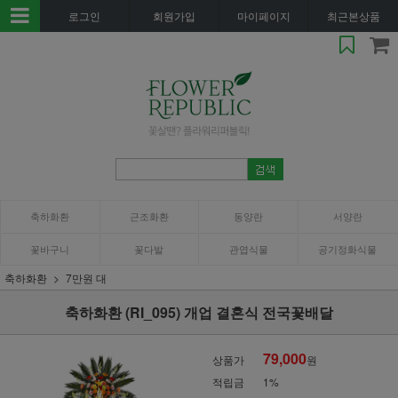
로그인
회원가입
마이페이지
최근본상품
축하화환
근조화환
동양란
서양란
꽃바구니
꽃다발
관엽식물
공기정화식물
축하화환
7만원 대
축하화환 (RI_095) 개업 결혼식 전국꽃배달
79,000
상품가
원
적립금
1%