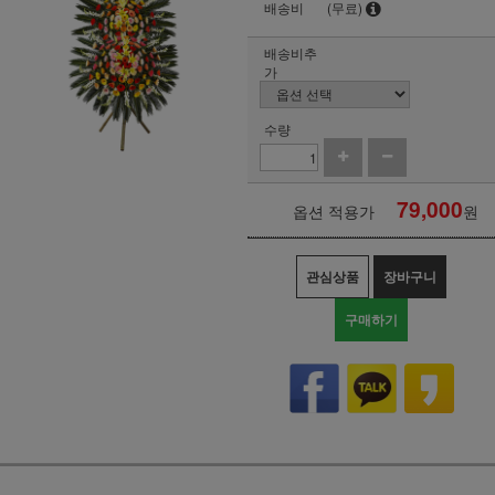
배송비
(무료)
배송비추
가
수량
79,000
옵션 적용가
원
관심상품
장바구니
구매하기