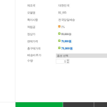
제조국
대한민국
모델명
RI_095
특이사항
전국당일배송
적립금
1%
정상가
99,000원
판매가격
79,000원
79,000
총구매가격
원
배송비추가
수량