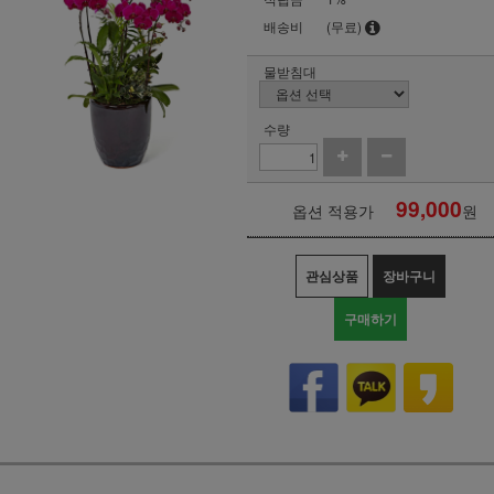
배송비
(무료)
물받침대
수량
99,000
옵션 적용가
원
관심상품
장바구니
구매하기