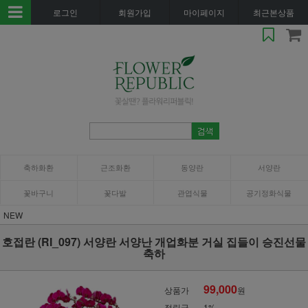
로그인
회원가입
마이페이지
최근본상품
축하화환
근조화환
동양란
서양란
꽃바구니
꽃다발
관엽식물
공기정화식물
NEW
호접란 (RI_097) 서양란 서양난 개업화분 거실 집들이 승진선물
축하
99,000
상품가
원
적립금
1%