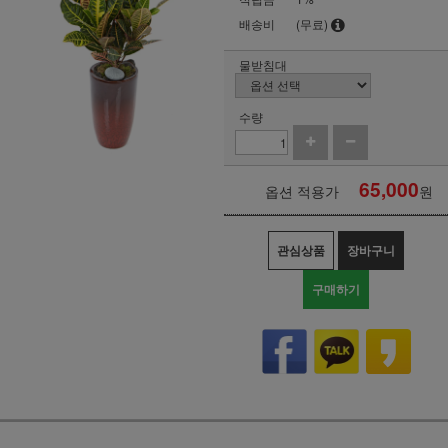
배송비
(무료)
물받침대
수량
65,000
옵션 적용가
원
관심상품
장바구니
구매하기