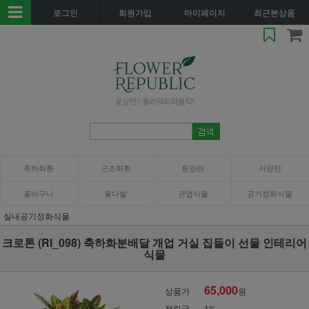
로그인
회원가입
마이페이지
최근본상품
축하화환
근조화환
동양란
서양란
꽃바구니
꽃다발
관엽식물
공기정화식물
실내공기정화식물
크로톤 (RI_098) 축하화분배달 개업 거실 집들이 선물 인테리어
식물
65,000
상품가
원
적립금
1%