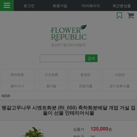
로그인
회원가입
마이페이지
최근본상품
축하화환
근조화환
동양란
서양란
꽃바구니
꽃다발
관엽식물
공기정화식물
NEW
뱅갈고무나무 시멘트화분 (RI_050) 축하화분배달 개업 거실 집
들이 선물 인테리어식물
125,000
상품가
원
적립금
1%