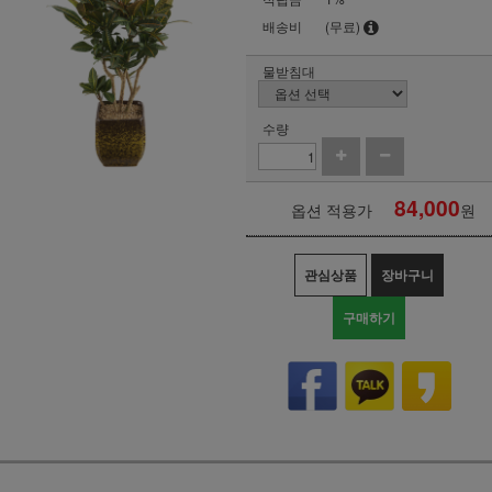
배송비
(무료)
물받침대
수량
84,000
옵션 적용가
원
관심상품
장바구니
구매하기