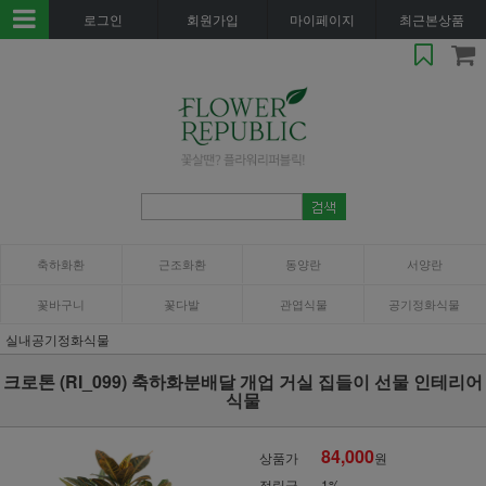
로그인
회원가입
마이페이지
최근본상품
축하화환
근조화환
동양란
서양란
꽃바구니
꽃다발
관엽식물
공기정화식물
실내공기정화식물
크로톤 (RI_099) 축하화분배달 개업 거실 집들이 선물 인테리어
식물
84,000
상품가
원
적립금
1%