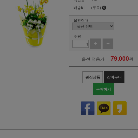
배송비
(무료)
물받침대
수량
79,000
옵션 적용가
원
관심상품
장바구니
구매하기