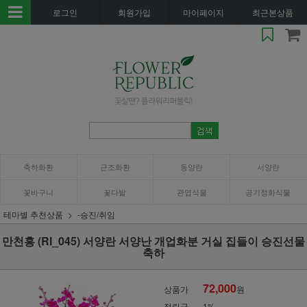
로그인
회원가입
마이페이지
최근본상품
축하화환
근조화환
동양란
서양란
꽃바구니
꽃다발
관엽식물
공기정화식물
테마별 추천상품
-승진/취임
만천홍 (RI_045) 서양란 서양난 개업화분 거실 집들이 승진선물
축하
72,000
상품가
원
적립금
1%