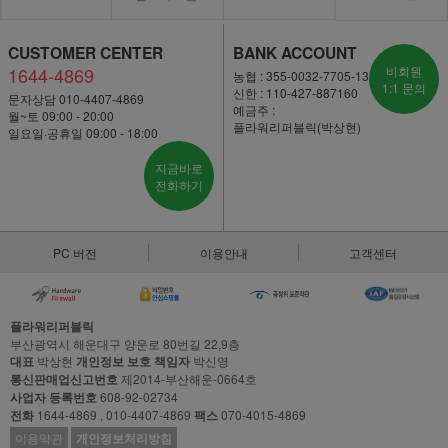
CUSTOMER CENTER
BANK ACCOUNT
1644-4869
비회원
농협 : 355-0032-7705-13
1:1 문의
신한 : 110-427-887160
문자상담 010-4407-4869
예금주 :
월~토 09:00 - 20:00
플라워리퍼블릭(박상현)
일요일·공휴일 09:00 - 18:00
지금바로
전화하기
PC 버전
이용안내
고객센터
플라워리퍼블릭
부산광역시 해운대구 양운로 80번길 22,9층
대표
박상현
개인정보 보호 책임자
박신영
통신판매업신고번호
제2014-부산해운-0664호
사업자 등록번호
608-92-02734
전화
1644-4869 , 010-4407-4869
팩스
070-4015-4869
이용약관
개인정보처리방침