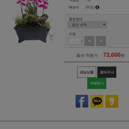
배송비
(무료)
물받침대
수량
72,000
옵션 적용가
원
관심상품
장바구니
구매하기