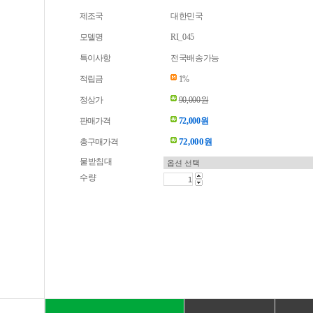
제조국
대한민국
모델명
RI_045
특이사항
전국배송가능
적립금
1%
정상가
90,000원
판매가격
72,000원
72,000
총구매가격
원
물받침대
수량