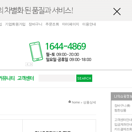
입
기업회원가입
장바구니
주문조회
마이페이지
이용안내
현재 위치
home
상품상세
>
장바구니 (
0
)
찜한상품
고객센터안
입금계좌안
카드결제조