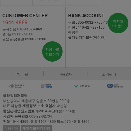
CUSTOMER CENTER
BANK ACCOUNT
1644-4869
비회원
농협 : 355-0032-7705-13
1:1 문의
신한 : 110-427-887160
문자상담 010-4407-4869
예금주 :
월~토 09:00 - 20:00
플라워리퍼블릭(박상현)
일요일·공휴일 09:00 - 18:00
지금바로
전화하기
PC 버전
이용안내
고객센터
플라워리퍼블릭
부산광역시 해운대구 양운로 80번길 22,9층
대표
박상현
개인정보 보호 책임자
박신영
통신판매업신고번호
제2014-부산해운-0664호
사업자 등록번호
608-92-02734
전화
1644-4869 , 010-4407-4869
팩스
070-4015-4869
이용약관
개인정보처리방침