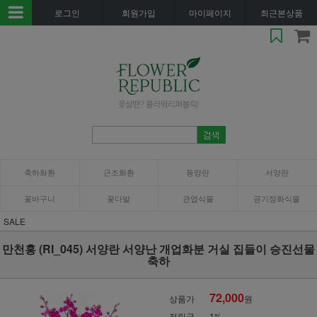
로그인
회원가입
마이페이지
최근본상품
축하화환
근조화환
동양란
서양란
꽃바구니
꽃다발
관엽식물
공기정화식물
SALE
만천홍 (RI_045) 서양란 서양난 개업화분 거실 집들이 승진선물
축하
72,000
상품가
원
적립금
1%