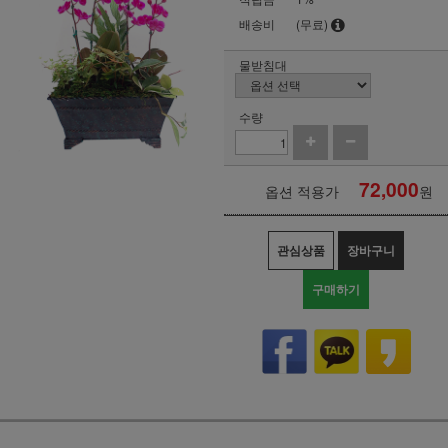
배송비
(무료)
물받침대
수량
72,000
옵션 적용가
원
관심상품
장바구니
구매하기