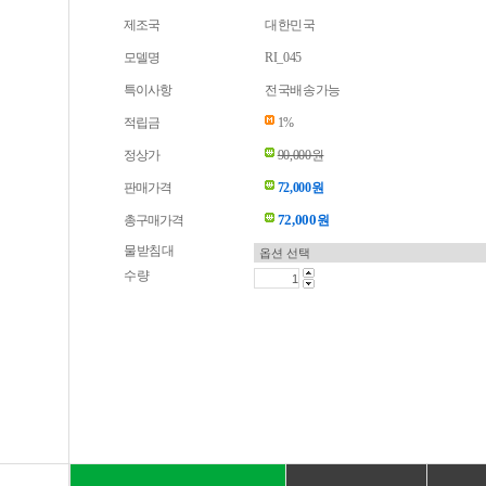
제조국
대한민국
모델명
RI_045
특이사항
전국배송가능
적립금
1%
정상가
90,000원
판매가격
72,000원
72,000
총구매가격
원
물받침대
수량