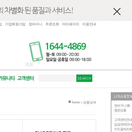
입
기업회원가입
장바구니
주문조회
마이페이지
이용안내
현재 위치
home
상품상세
>
장바구니 (
0
)
찜한상품
고객센터안
입금계좌안
카드결제조