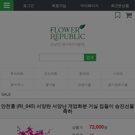
로그인
회원가입
마이페이지
최근본상품
축하화환
근조화환
동양란
서양란
꽃바구니
꽃다발
관엽식물
공기정화식물
SALE
만천홍 (RI_045) 서양란 서양난 개업화분 거실 집들이 승진선물
축하
72,000
상품가
원
적립금
1%