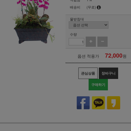
배송비
(무료)
물받침대
수량
72,000
옵션 적용가
원
관심상품
장바구니
구매하기