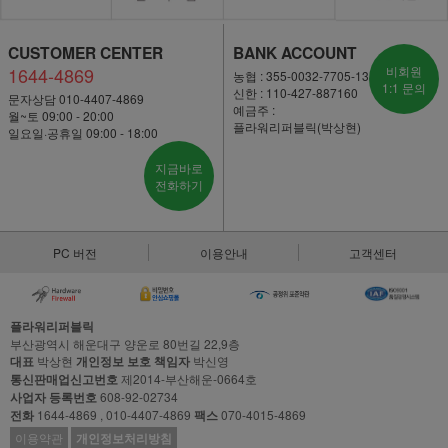
CUSTOMER CENTER
BANK ACCOUNT
1644-4869
비회원
농협 : 355-0032-7705-13
1:1 문의
신한 : 110-427-887160
문자상담 010-4407-4869
예금주 :
월~토 09:00 - 20:00
플라워리퍼블릭(박상현)
일요일·공휴일 09:00 - 18:00
지금바로
전화하기
PC 버전
이용안내
고객센터
플라워리퍼블릭
부산광역시 해운대구 양운로 80번길 22,9층
대표
박상현
개인정보 보호 책임자
박신영
통신판매업신고번호
제2014-부산해운-0664호
사업자 등록번호
608-92-02734
전화
1644-4869 , 010-4407-4869
팩스
070-4015-4869
이용약관
개인정보처리방침