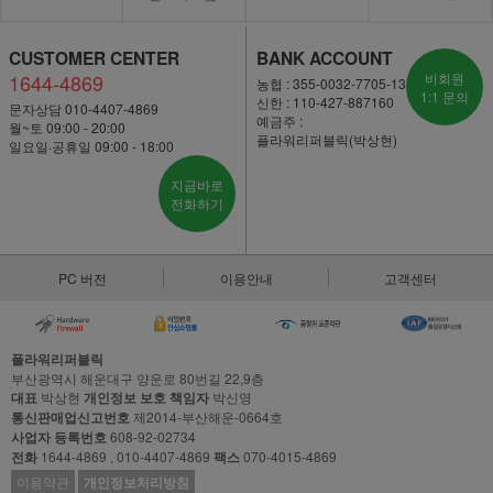
CUSTOMER CENTER
BANK ACCOUNT
1644-4869
비회원
농협 : 355-0032-7705-13
1:1 문의
신한 : 110-427-887160
문자상담 010-4407-4869
예금주 :
월~토 09:00 - 20:00
플라워리퍼블릭(박상현)
일요일·공휴일 09:00 - 18:00
지금바로
전화하기
PC 버전
이용안내
고객센터
플라워리퍼블릭
부산광역시 해운대구 양운로 80번길 22,9층
대표
박상현
개인정보 보호 책임자
박신영
통신판매업신고번호
제2014-부산해운-0664호
사업자 등록번호
608-92-02734
전화
1644-4869 , 010-4407-4869
팩스
070-4015-4869
이용약관
개인정보처리방침