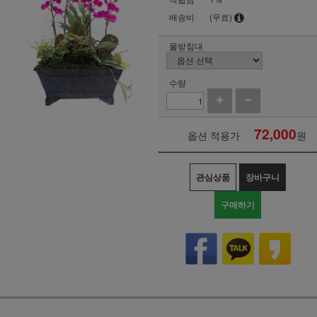
배송비
(무료)
물받침대
수량
72,000
옵션 적용가
원
관심상품
장바구니
구매하기