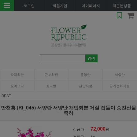
로그인
회원가입
마이페이지
최근본상품
축하화환
근조화환
동양란
서양란
꽃바구니
꽃다발
관엽식물
공기정화식물
BEST
만천홍 (RI_045) 서양란 서양난 개업화분 거실 집들이 승진선물
축하
72,000
상품가
원
적립금
1%