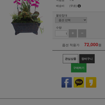
배송비
(무료)
물받침대
수량
72,000
옵션 적용가
원
관심상품
장바구니
구매하기