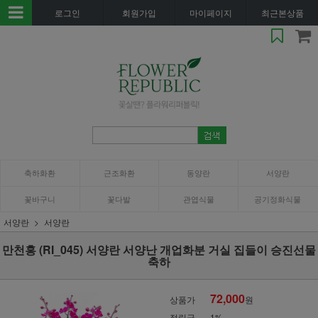
로그인
회원가입
마이페이지
최근본상품
축하화환
근조화환
동양란
서양란
꽃바구니
꽃다발
관엽식물
공기정화식물
서양란
서양란
만천홍 (RI_045) 서양란 서양난 개업화분 거실 집들이 승진선물
축하
72,000
상품가
원
적립금
1%