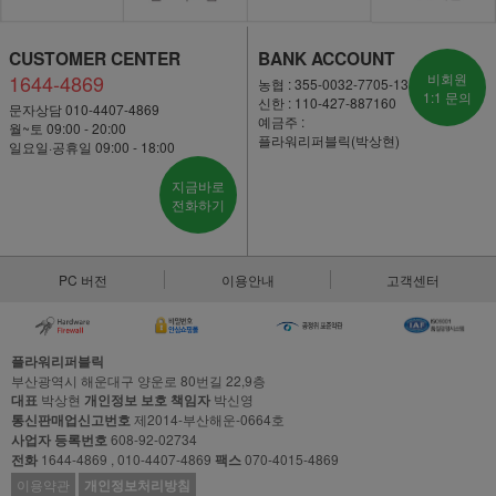
CUSTOMER CENTER
BANK ACCOUNT
1644-4869
비회원
농협 : 355-0032-7705-13
1:1 문의
신한 : 110-427-887160
문자상담 010-4407-4869
예금주 :
월~토 09:00 - 20:00
플라워리퍼블릭(박상현)
일요일·공휴일 09:00 - 18:00
지금바로
전화하기
PC 버전
이용안내
고객센터
플라워리퍼블릭
부산광역시 해운대구 양운로 80번길 22,9층
대표
박상현
개인정보 보호 책임자
박신영
통신판매업신고번호
제2014-부산해운-0664호
사업자 등록번호
608-92-02734
전화
1644-4869 , 010-4407-4869
팩스
070-4015-4869
이용약관
개인정보처리방침