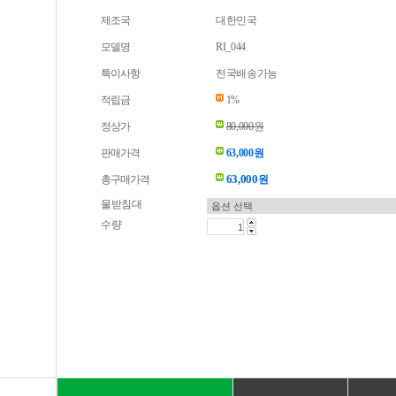
제조국
대한민국
모델명
RI_044
특이사항
전국배송가능
적립금
1%
정상가
80,000원
판매가격
63,000원
63,000
총구매가격
원
물받침대
수량