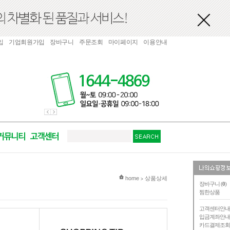
입
기업회원가입
장바구니
주문조회
마이페이지
이용안내
현재 위치
home
상품상세
>
장바구니 (
0
)
찜한상품
고객센터안
입금계좌안
카드결제조