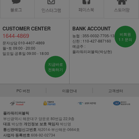
CUSTOMER CENTER
BANK ACCOUNT
1644-4869
비회원
농협 : 355-0032-7705-13
1:1 문의
신한 : 110-427-887160
문자상담 010-4407-4869
예금주 :
월~토 09:00 - 20:00
플라워리퍼블릭(박상현)
일요일·공휴일 09:00 - 18:00
지금바로
전화하기
PC 버전
이용안내
고객센터
플라워리퍼블릭
부산광역시 해운대구 양운로 80번길 22,9층
대표
박상현
개인정보 보호 책임자
박신영
통신판매업신고번호
제2014-부산해운-0664호
사업자 등록번호
608-92-02734