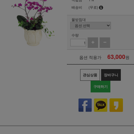
배송비
(무료)
물받침대
수량
63,000
옵션 적용가
원
관심상품
장바구니
구매하기