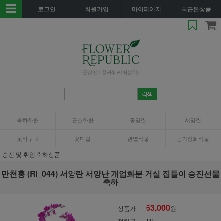
로그인
회원가입
마이페이지
최근본상품
축하화환
근조화환
동양란
서양란
꽃바구니
꽃다발
관엽식물
공기정화식물
승진 및 취임 축하상품
만천홍 (RI_044) 서양란 서양난 개업화분 거실 집들이 승진선물
축하
63,000
상품가
원
적립금
1%