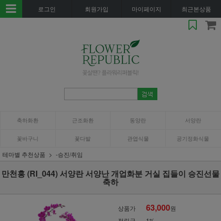
로그인
회원가입
마이페이지
최근본상품
축하화환
근조화환
동양란
서양란
꽃바구니
꽃다발
관엽식물
공기정화식물
테마별 추천상품
-승진/취임
만천홍 (RI_044) 서양란 서양난 개업화분 거실 집들이 승진선물
축하
63,000
상품가
원
적립금
1%