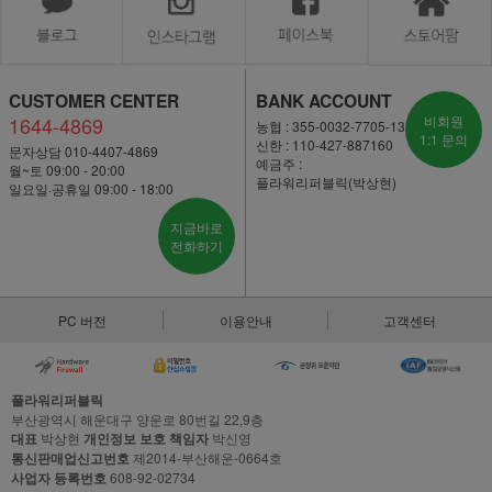
CUSTOMER CENTER
BANK ACCOUNT
1644-4869
비회원
농협 : 355-0032-7705-13
1:1 문의
신한 : 110-427-887160
문자상담 010-4407-4869
예금주 :
월~토 09:00 - 20:00
플라워리퍼블릭(박상현)
일요일·공휴일 09:00 - 18:00
지금바로
전화하기
PC 버전
이용안내
고객센터
플라워리퍼블릭
부산광역시 해운대구 양운로 80번길 22,9층
대표
박상현
개인정보 보호 책임자
박신영
통신판매업신고번호
제2014-부산해운-0664호
사업자 등록번호
608-92-02734