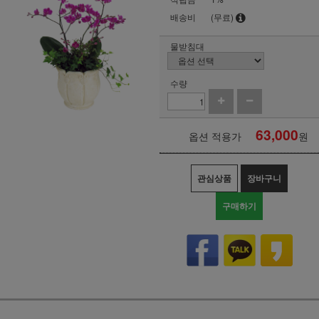
배송비
(무료)
물받침대
수량
63,000
옵션 적용가
원
관심상품
장바구니
구매하기