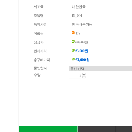
제조국
대한민국
모델명
RI_044
특이사항
전국배송가능
적립금
1%
정상가
80,000원
판매가격
63,000원
63,000
총구매가격
원
물받침대
수량