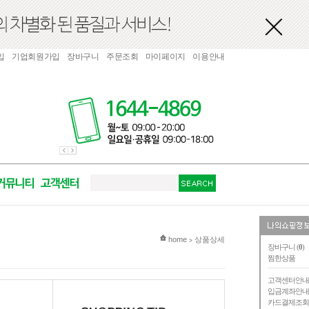
입
기업회원가입
장바구니
주문조회
마이페이지
이용안내
현재 위치
home
상품상세
>
장바구니 (
0
)
찜한상품
고객센터안
입금계좌안
카드결제조