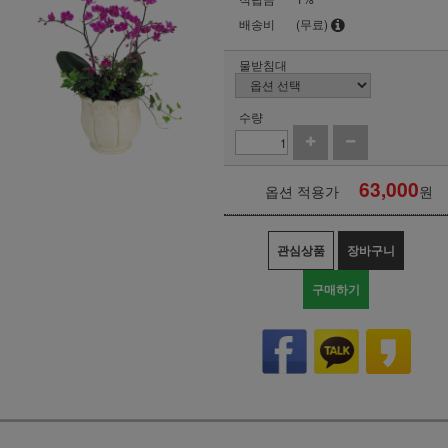
배송비
(무료)
물받침대
수량
63,000
옵션 적용가
원
관심상품
장바구니
구매하기