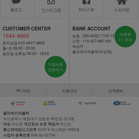
CUSTOMER CENTER
BANK ACCOUNT
1644-4869
비회원
농협 : 355-0032-7705-13
1:1 문의
신한 : 110-427-887160
문자상담 010-4407-4869
예금주 :
월~토 09:00 - 20:00
플라워리퍼블릭(박상현)
일요일·공휴일 09:00 - 18:00
지금바로
전화하기
PC 버전
이용안내
고객센터
플라워리퍼블릭
부산광역시 해운대구 양운로 80번길 22,9층
대표
박상현
개인정보 보호 책임자
박신영
통신판매업신고번호
제2014-부산해운-0664호
사업자 등록번호
608-92-02734