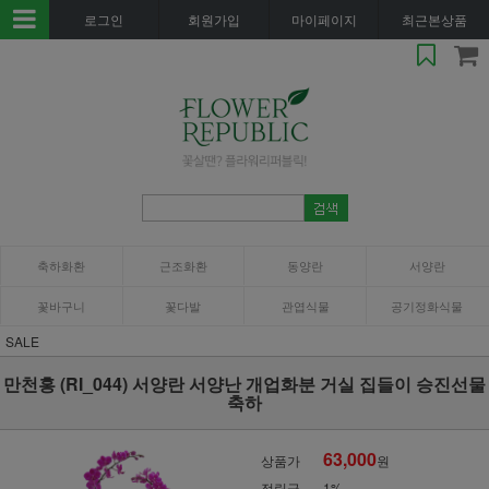
로그인
회원가입
마이페이지
최근본상품
축하화환
근조화환
동양란
서양란
꽃바구니
꽃다발
관엽식물
공기정화식물
SALE
만천홍 (RI_044) 서양란 서양난 개업화분 거실 집들이 승진선물
축하
63,000
상품가
원
적립금
1%