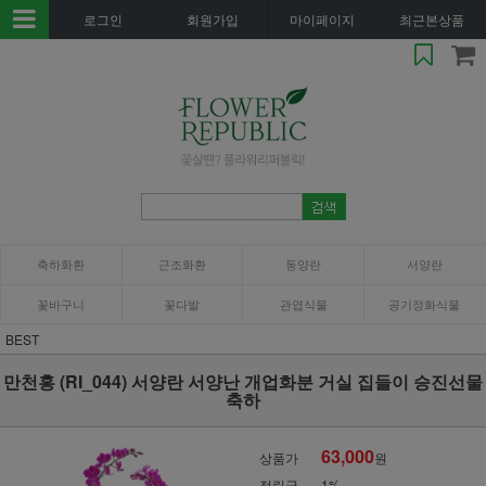
로그인
회원가입
마이페이지
최근본상품
축하화환
근조화환
동양란
서양란
꽃바구니
꽃다발
관엽식물
공기정화식물
BEST
만천홍 (RI_044) 서양란 서양난 개업화분 거실 집들이 승진선물
축하
63,000
상품가
원
적립금
1%