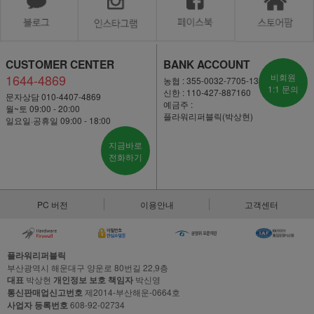
CUSTOMER CENTER
BANK ACCOUNT
1644-4869
비회원
농협 : 355-0032-7705-13
1:1 문의
신한 : 110-427-887160
문자상담 010-4407-4869
예금주 :
월~토 09:00 - 20:00
플라워리퍼블릭(박상현)
일요일·공휴일 09:00 - 18:00
지금바로
전화하기
PC 버전
이용안내
고객센터
플라워리퍼블릭
부산광역시 해운대구 양운로 80번길 22,9층
대표
박상현
개인정보 보호 책임자
박신영
통신판매업신고번호
제2014-부산해운-0664호
사업자 등록번호
608-92-02734