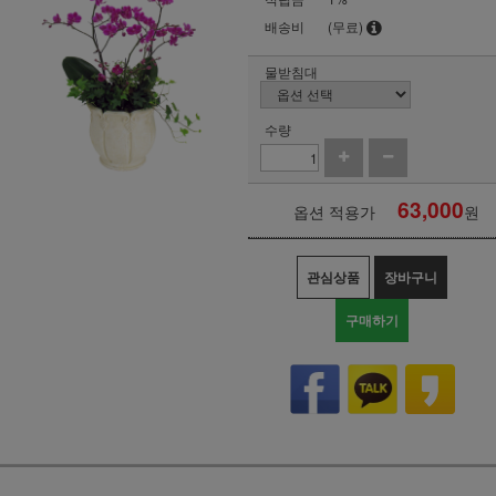
배송비
(무료)
물받침대
수량
63,000
옵션 적용가
원
관심상품
장바구니
구매하기