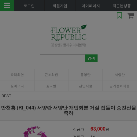
로그인
회원가입
마이페이지
최근본상품
축하화환
근조화환
동양란
서양란
꽃바구니
꽃다발
관엽식물
공기정화식물
BEST
만천홍 (RI_044) 서양란 서양난 개업화분 거실 집들이 승진선물
축하
63,000
상품가
원
적립금
1%