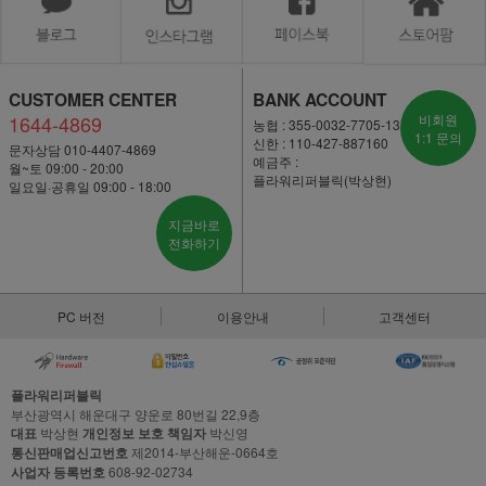
CUSTOMER CENTER
BANK ACCOUNT
1644-4869
비회원
농협 : 355-0032-7705-13
1:1 문의
신한 : 110-427-887160
문자상담 010-4407-4869
예금주 :
월~토 09:00 - 20:00
플라워리퍼블릭(박상현)
일요일·공휴일 09:00 - 18:00
지금바로
전화하기
PC 버전
이용안내
고객센터
플라워리퍼블릭
부산광역시 해운대구 양운로 80번길 22,9층
대표
박상현
개인정보 보호 책임자
박신영
통신판매업신고번호
제2014-부산해운-0664호
사업자 등록번호
608-92-02734