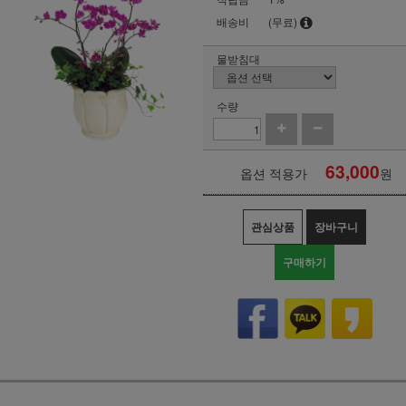
배송비
(무료)
물받침대
수량
63,000
옵션 적용가
원
관심상품
장바구니
구매하기