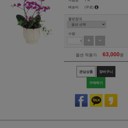
배송비
(무료)
물받침대
수량
63,000
옵션 적용가
원
관심상품
장바구니
구매하기