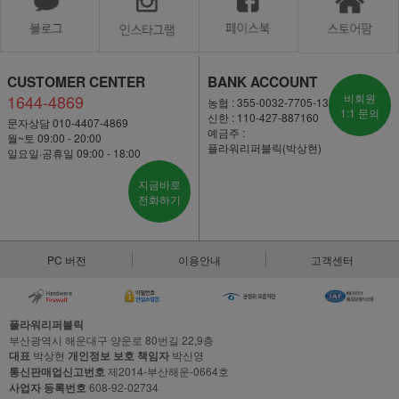
CUSTOMER CENTER
BANK ACCOUNT
1644-4869
비회원
농협 : 355-0032-7705-13
1:1 문의
신한 : 110-427-887160
문자상담 010-4407-4869
예금주 :
월~토 09:00 - 20:00
플라워리퍼블릭(박상현)
일요일·공휴일 09:00 - 18:00
지금바로
전화하기
PC 버전
이용안내
고객센터
플라워리퍼블릭
부산광역시 해운대구 양운로 80번길 22,9층
대표
박상현
개인정보 보호 책임자
박신영
통신판매업신고번호
제2014-부산해운-0664호
사업자 등록번호
608-92-02734