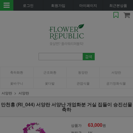
로그인
회원가입
마이페이지
최근본상품
축하화환
근조화환
동양란
서양란
꽃바구니
꽃다발
관엽식물
공기정화식물
서양란
서양란
만천홍 (RI_044) 서양란 서양난 개업화분 거실 집들이 승진선물
축하
63,000
상품가
원
적립금
1%