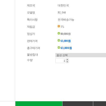
제조국
대한민국
모델명
RI_044
특이사항
전국배송가능
적립금
1%
정상가
80,000원
판매가격
63,000원
63,000
총구매가격
원
물받침대
수량