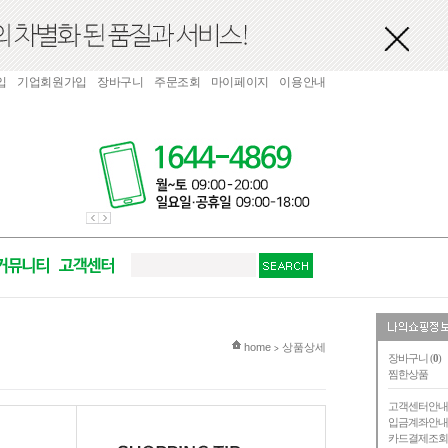
입
기업회원가입
장바구니
주문조회
마이페이지
이용안내
현재 위치
home
상품상세
>
장바구니 (
0
)
찜한상품
고객센터안
입금계좌안
카드결제조